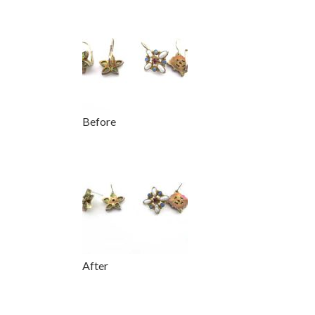
更
新
日
時
:
Before
After