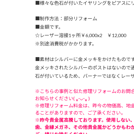
■
様々な色石が付いたイヤリングをピアスに
■
制作方法：部分リフォーム
■
金額です。
☆レーザー溶接1ヶ所￥6,000x2 ￥12,000
※別途消費税がかかります。
■
素材はシルバーに金メッキをかけたもので
金メッキされたシルバーのポストはないので
石が付いているため、バーナーではなくレー
※こちらの事例と似た修理リフォームのお問
お知らせください( ⁎ᵕᴗᵕ⁎ )
※修理リフォーム料金は、昨今の物価高、地
ることがありますので、ご了承ください。
※昨今貴金属高騰しております。使用しない
歯、金縁メガネ、その他貴金属かどうかもわ