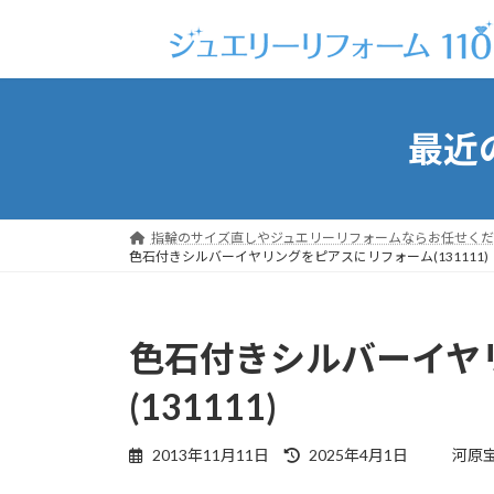
コ
ナ
ン
ビ
テ
ゲ
ン
ー
ツ
シ
最近
へ
ョ
ス
ン
キ
に
ッ
移
指輪のサイズ直しやジュエリーリフォームならお任せくだ
プ
動
色石付きシルバーイヤリングをピアスにリフォーム(131111)
色石付きシルバーイヤ
(131111)
最
2013年11月11日
2025年4月1日
河原
終