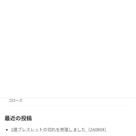
カルティエ
グッチ
シャネル
ブルガリ
ティファニー
ヴァン・クリーフ＆アーペル
テンダーロイン
ダイヤ・色石カスタム
クロムハーツ
ゴローズ
最近の投稿
2連ブレスレットの切れを修理しました（260804）