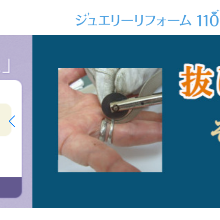
コ
ナ
ン
ビ
テ
ゲ
ン
ー
ツ
シ
へ
ョ
ス
ン
キ
に
ッ
移
プ
動