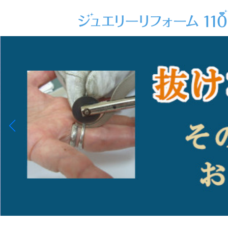
コ
ナ
ン
ビ
テ
ゲ
ン
ー
ツ
シ
へ
ョ
ス
ン
キ
に
ッ
移
プ
動