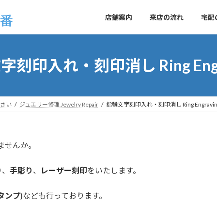
店舗案内
来店の流れ
宅配
刻印入れ・刻印消し Ring Engr
さい
ジュエリー修理 Jewelry Repair
指輪文字刻印入れ・刻印消し Ring Engravin
ませんか。
り
、
手彫り
、
レーザー刻印
をいたします。
タンプ)
なども行っております。