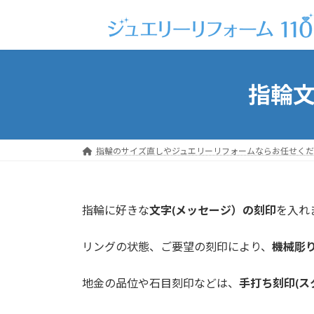
コ
ナ
ン
ビ
テ
ゲ
ン
ー
ツ
シ
指輪文字
へ
ョ
ス
ン
キ
に
ッ
移
指輪のサイズ直しやジュエリーリフォームならお任せくだ
プ
動
指輪に好きな
文字(メッセージ）の刻印
を入れ
リングの状態、ご要望の刻印により、
機械彫
地金の品位や石目刻印などは、
手打ち刻印(ス