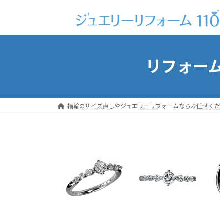
コ
ナ
ン
ビ
テ
ゲ
ン
ー
ツ
シ
リフォーム
へ
ョ
ス
ン
キ
に
ッ
移
指輪のサイズ直しやジュエリーリフォームならお任せくだ
プ
動