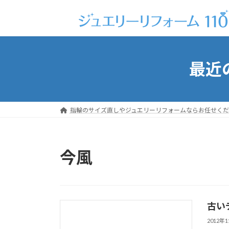
コ
ナ
ン
ビ
テ
ゲ
ン
ー
ツ
シ
最近
へ
ョ
ス
ン
キ
に
ッ
移
指輪のサイズ直しやジュエリーリフォームならお任せくだ
プ
動
今風
古い
2012年