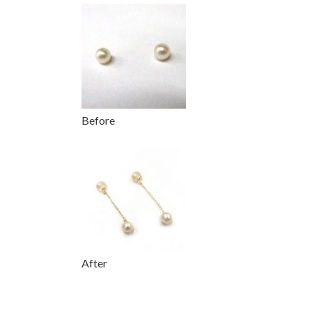
更
新
日
時
:
Before
After