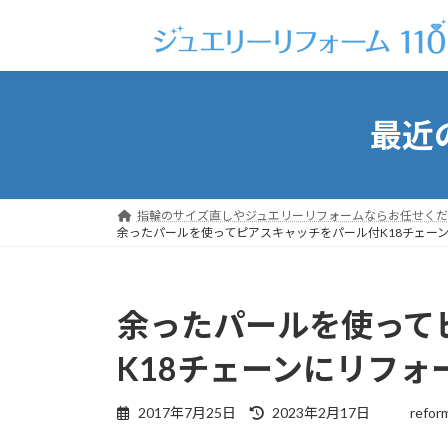
コ
ナ
ン
ビ
テ
ゲ
ン
ー
ツ
シ
最近
へ
ョ
ス
ン
キ
に
ッ
移
指輪のサイズ直しやジュエリーリフォームならお任せくだ
プ
動
余ったパールを使ってピアスキャッチをパール付K18チェーンにリ
余ったパールを使って
K18チェーンにリフォーム
最
2017年7月25日
2023年2月17日
refor
終