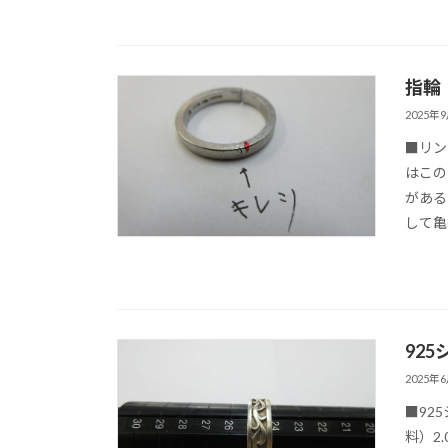
指輪
2025年
■リン
はこの
がある
して亀
92
2025年
■92
料）2.