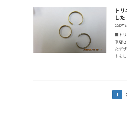
トリ
した（
2025年
■トリ
来店さ
たデザ
トをし
投
1
固
定
稿
ペ
の
ー
ジ