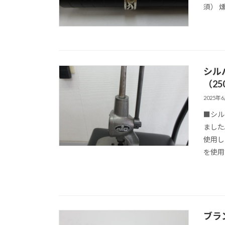
須） 
シル
（25
2025年
■シル
ました
使用し
を使用
ブラ