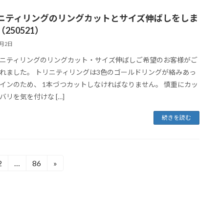
ニティリングのリングカットとサイズ伸ばしをしま
250521）
6月2日
ニティリングのリングカット・サイズ伸ばしご希望のお客様がご
れました。 トリニティリングは3色のゴールドリングが絡みあっ
インのため、 1本づつカットしなければなりません。 慎重にカッ
バリを気を付けな […]
続きを読む
2
…
86
»
固
固
定
定
ペ
ペ
ー
ー
ジ
ジ