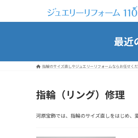
コ
ナ
ン
ビ
テ
ゲ
ン
ー
ツ
シ
最近
へ
ョ
ス
ン
キ
に
ッ
移
指輪のサイズ直しやジュエリーリフォームならお任せくだ
プ
動
指輪（リング）修理
河原宝飾では、指輪のサイズ直しをはじめ、