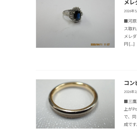
メレ
2026年
■河原
ス取れ
メレダ
円 […]
コン
2026年
■三鷹
上がP
で、同
成です