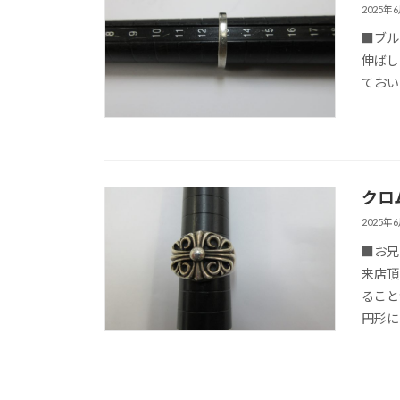
2025年
■ブル
伸ばし
ておいた
クロ
2025年
■お兄
来店頂
ること
円形に