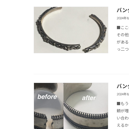
バン
2024年
■ここ
その他
がある
っ二つ
バン
2024年
■もう
頼が増
い合わ
えるか