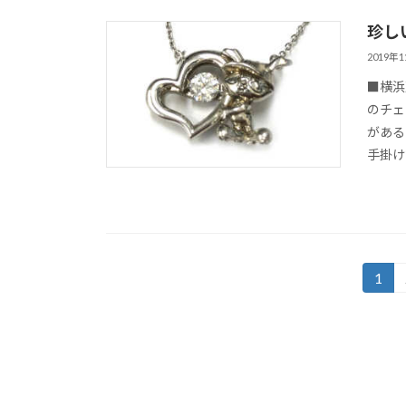
珍し
2019年
■横浜
のチェ
がある
手掛け
投
1
固
定
稿
ペ
の
ー
ジ
ペ