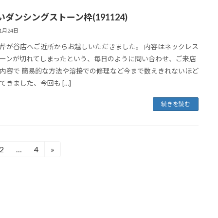
いダンシングストーン枠(191124)
11月24日
芹が谷店へご近所からお越しいただきました。 内容はネックレス
ーンが切れてしまったという、毎日のように問い合わせ、ご来店
内容で 簡易的な方法や溶接での修理など今まで数えきれないほど
てきました、今回も […]
続きを読む
2
…
4
»
固
固
定
定
ペ
ペ
ー
ー
ジ
ジ