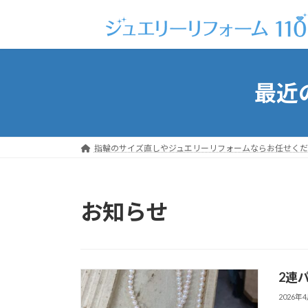
コ
ナ
ン
ビ
テ
ゲ
ン
ー
ツ
シ
最近
へ
ョ
ス
ン
キ
に
ッ
移
指輪のサイズ直しやジュエリーリフォームならお任せくだ
プ
動
お知らせ
2連
2026年