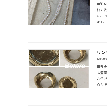
■河原
替え依
た。 
ます。 
リン
2025年
■御徒
る盤面
穴が2
痕も接