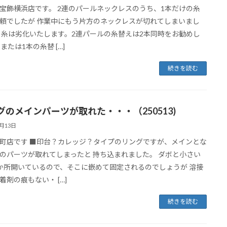
宝飾横浜店です。 2連のパールネックレスのうち、1本だけの糸
頼でしたが 作業中にもう片方のネックレスが切れてしまいまし
※糸は劣化いたします。2連パールの糸替えは2本同時をお勧めし
または1本の糸替 […]
続きを読む
グのメインパーツが取れた・・・（250513)
5月13日
町店です ■印台？カレッジ？タイプのリングですが、メインとな
のパーツが取れてしまったと 持ち込まれました。 ダボと小さい
か所開いているので、そこに嵌めて固定されるのでしょうが 溶接
着剤の痕もない・ […]
続きを読む