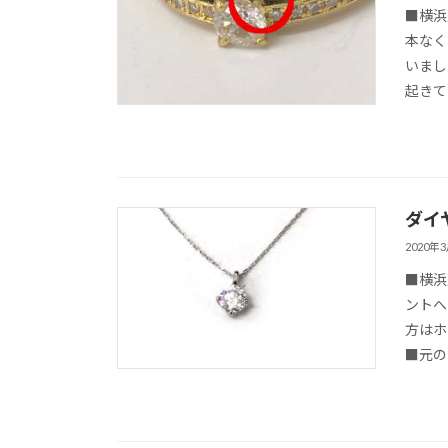
■横浜
本なく
いまし
起きて
ダイ
2020年
■横浜
ントへ
方はホ
■元の