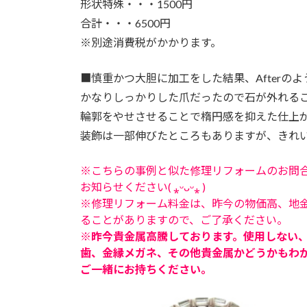
形状特殊・・・1500円
合計・・・6500円
※別途消費税がかかります。
■
慎重かつ大胆に加工をした結果、Afterの
かなりしっかりした爪だったので石が外れる
輪郭をやせさせることで楕円感を抑えた仕上
装飾は一部伸びたところもありますが、きれ
※こちらの事例と似た修理リフォームのお問
お知らせください( ⁎ᵕᴗᵕ⁎ )
※修理リフォーム料金は、昨今の物価高、地
ることがありますので、ご了承ください。
※昨今貴金属高騰しております。使用しない
歯、金縁メガネ、その他貴金属かどうかもわ
ご一緒にお持ちください。