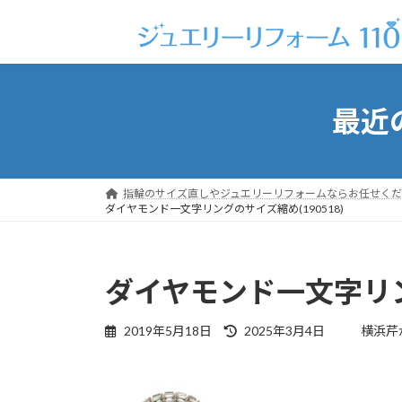
コ
ナ
ン
ビ
テ
ゲ
ン
ー
ツ
シ
最近
へ
ョ
ス
ン
キ
に
ッ
移
指輪のサイズ直しやジュエリーリフォームならお任せくだ
プ
動
ダイヤモンド一文字リングのサイズ縮め(190518)
ダイヤモンド一文字リング
最
2019年5月18日
2025年3月4日
横浜芹
終
更
新
日