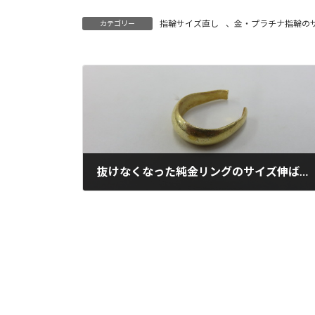
指輪サイズ直し
、
金・プラチナ指輪の
カテゴリー
抜けなくなった純金リングのサイズ伸ばし。(190513)
2019年5月13日