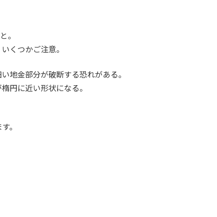
。
こと。
、いくつかご注意。
細い地金部分が破断する恐れがある。
が楕円に近い形状になる。
ます。