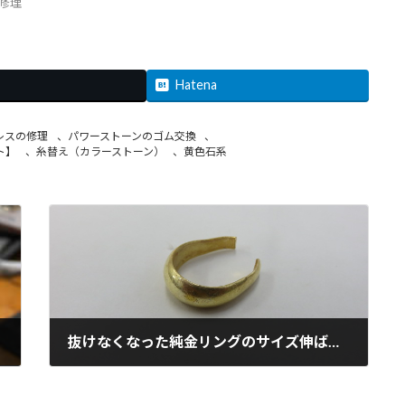
修理
Hatena
レスの修理
、
パワーストーンのゴム交換
、
ト】
、
糸替え（カラーストーン）
、
黄色石系
抜けなくなった純金リングのサイズ伸ばし。(190513)
2019年5月13日