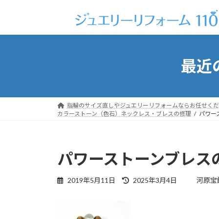
コ
ナ
ン
ビ
テ
ゲ
ン
ー
ツ
シ
最近
へ
ョ
ス
ン
キ
に
ッ
移
指輪のサイズ直しやジュエリーリフォームならお任せくだ
プ
動
カラーストーン（色石）ネックレス・ブレスの修理
パワース
パワーストーンブレスのゴ
最
2019年5月11日
2025年3月4日
河原宝
終
更
新
日