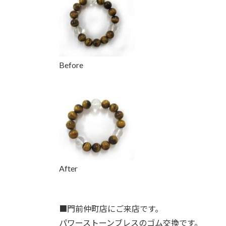
時
:
Before
After
■門前仲
町店にご来店です。
パワーストーンブレスのゴム交換です。