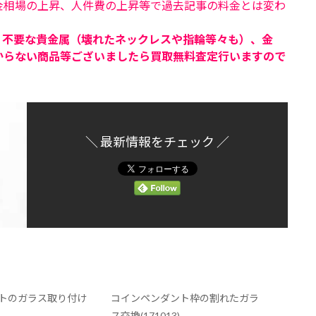
金相場の上昇、人件費の上昇等で過去記事の料金とは変わ
、不要な貴金属（壊れたネックレスや指輪等々も）、金
からない商品等ございましたら買取無料査定行いますので
＼ 最新情報をチェック ／
トのガラス取り付け
コインペンダント枠の割れたガラ
ス交換(171013)