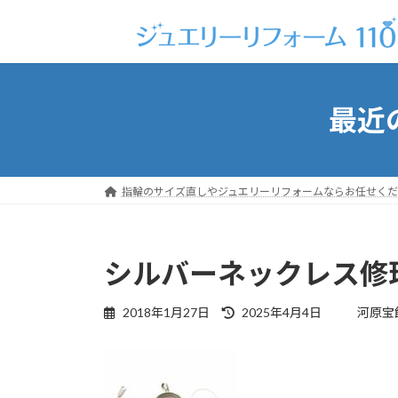
コ
ナ
ン
ビ
テ
ゲ
ン
ー
ツ
シ
最近
へ
ョ
ス
ン
キ
に
ッ
移
指輪のサイズ直しやジュエリーリフォームならお任せくだ
プ
動
シルバーネックレス修理(
最
2018年1月27日
2025年4月4日
河原宝
終
更
新
日
時