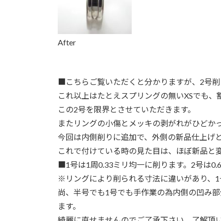
After
■
こちらご覧いただくと分かりますが、2号
これ以上はたとえスプリングの無いXSでも、
この2号を限界とさせていただきます。
またリングの小傷とメッキの剥がれがひどか
今回は内側削りに追加で、外側の新品仕上げ
これで付けている時の見た目は、ほぼ新品と
■1号は1周0.33ミリ均一に削ります。2号は0
※リングにより削られる寸法に違いがあり、1
尚、半号でも1号でも手作業の為内側の凹み
ます。
綺麗に直せませんのでご了承下さい。了解頂