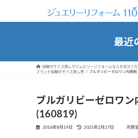
コ
ナ
ン
ビ
テ
ゲ
ン
ー
ツ
シ
最近
へ
ョ
ス
ン
キ
に
ッ
移
指輪のサイズ直しやジュエリーリフォームならお任せくだ
プ
動
ブランド指輪のサイズ直し例
ブルガリビーゼロワン内側削りサ
ブルガリビーゼロワン
(160819)
最
2016年8月19日
2025年2月27日
河原
終