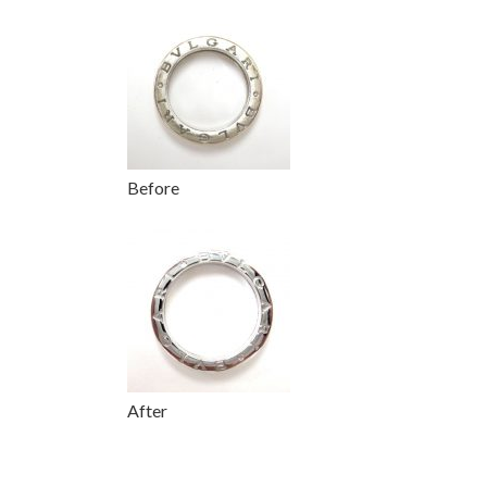
更
新
日
時
:
Before
After