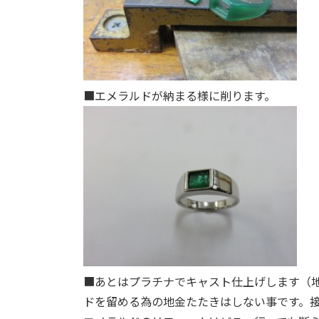
■
エメラルドが納まる様に削ります。
■
あとはプラチナでキャスト仕上げします（地
ドを留める為の地金たたきはしない事です。