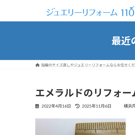
コ
ナ
ン
ビ
テ
ゲ
ン
ー
ツ
シ
最近
へ
ョ
ス
ン
キ
に
ッ
移
指輪のサイズ直しやジュエリーリフォームならお任せくだ
プ
動
エメラルドのリフォーム(
最
2022年4月16日
2025年11月6日
横浜
終
更
新
日
時