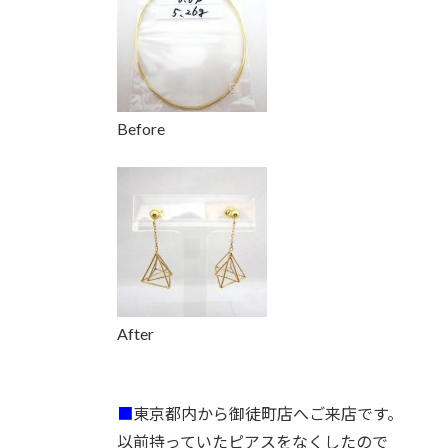
時
:
Before
After
■
東京都内から御徒町店へご来店です。
以前持っていたピアスをなくしたので