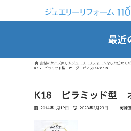
コ
ナ
ン
ビ
テ
ゲ
ン
ー
ツ
シ
最近
へ
ョ
ス
ン
キ
に
ッ
移
指輪のサイズ直しやジュエリーリフォームならお任せくだ
プ
動
K18 ピラミッド型 オーダーピアス(140119)
K18 ピラミッド型 オ
最
2014年1月19日
2023年2月23日
河原
終
更
新
日