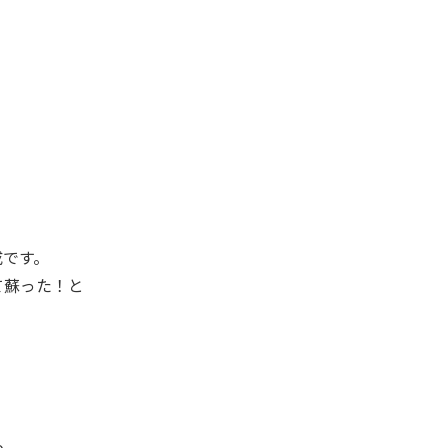
成です。
て蘇った！と