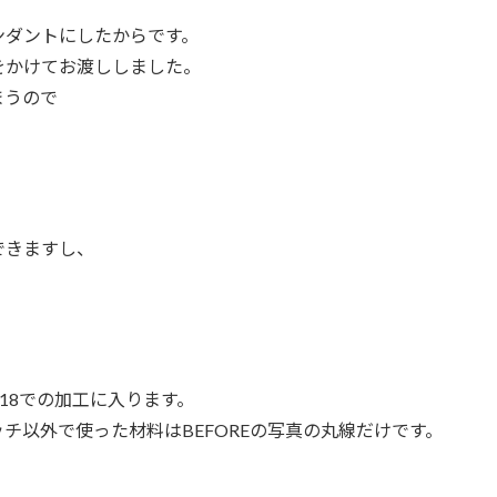
ンダントにしたからです。
をかけてお渡ししました。
まうので
できますし、
18での加工に入ります。
チ以外で使った材料はBEFOREの写真の丸線だけです。