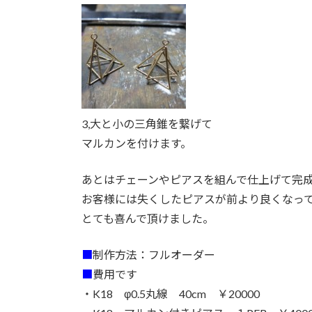
3,大と小の三角錐を繋げて
マルカンを付けます。
あとはチェーンやピアスを組んで仕上げて完
お客様には失くしたピアスが前より良くなっ
とても喜んで頂けました。
■
制作方法：フルオーダー
■
費用です
・K18 φ0.5丸線 40cm ￥20000