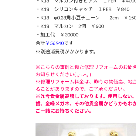
・K18 マルカン付きピアス １PER ￥400
・K18 シリコンキャッチ １PER ￥840
・K18 φ0.28角小豆チェーン 2cm ￥150
・K18 マルカン 2個 ￥600
・加工代 ￥30000
合計
￥56940
です
※別途消費税がかかります。
※こちらの事例と似た修理リフォームのお問
お知らせください( ⁎ᵕᴗᵕ⁎ )
※修理リフォーム料金は、昨今の物価高、地
ることがありますので、ご了承ください。
※昨今貴金属高騰しております。使用しない
歯、金縁メガネ、その他貴金属かどうかもわ
ご一緒にお持ちください。