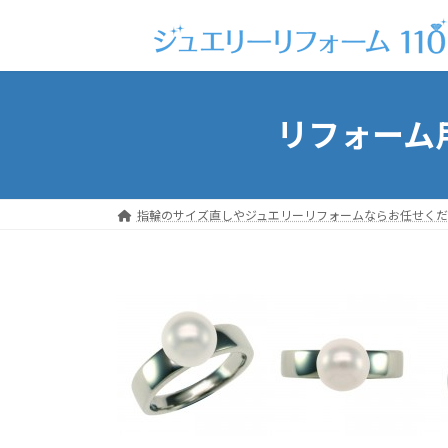
コ
ナ
ン
ビ
テ
ゲ
ン
ー
ツ
シ
リフォーム用
へ
ョ
ス
ン
キ
に
ッ
移
指輪のサイズ直しやジュエリーリフォームならお任せくだ
プ
動