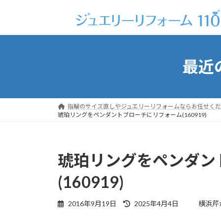
コ
ナ
ン
ビ
テ
ゲ
ン
ー
ツ
シ
最近
へ
ョ
ス
ン
キ
に
ッ
移
指輪のサイズ直しやジュエリーリフォームならお任せくだ
プ
動
琥珀リングをペンダントブローチにリフォーム(160919)
琥珀リングをペンダン
(160919)
最
2016年9月19日
2025年4月4日
横浜芹
終