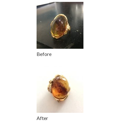
更
新
日
時
:
Before
After