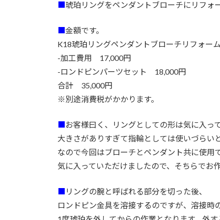
■
琥珀リングをペンダントブローチにリフォ
■
金額です。
K18琥珀リングペンダントブローチリフォー
-加工費用 17,000円
-ロンドピンパーツセット 18,000円
合計 35,000円
※別途消費税がかかります。
■
お客様曰く、リングとしての形は気に入っ
大きさがありすぎて指輪としては使いづらい
なので今回はブローチとペンダント共に使用
気に入っていただけましたので、そちらでお
■
リングの腕と呼ばれる部分を切った後、
ロンドピン金具を溶接するのですが、溶接時
1度琥珀を外してからの作業となります。外す