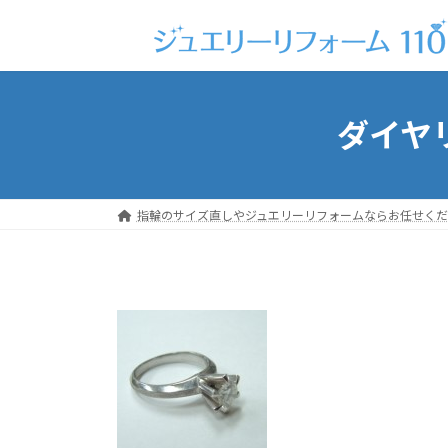
コ
ナ
ン
ビ
テ
ゲ
ン
ー
ツ
シ
ダイヤ
へ
ョ
ス
ン
キ
に
ッ
移
指輪のサイズ直しやジュエリーリフォームならお任せくだ
プ
動