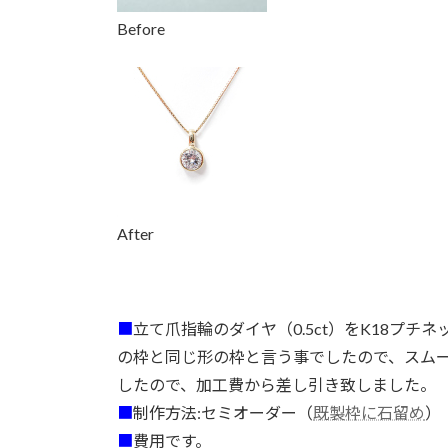
Before
After
■
立て爪指輪のダイヤ（0.5ct）をK18プ
の枠と同じ形の枠と言う事でしたので、スム
したので、加工費から差し引き致しました。
■
制作方法:セミオーダー（
既製枠に石留め
）
■
費用です。