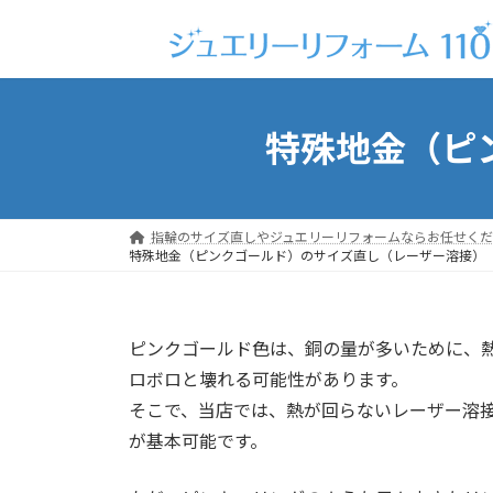
コ
ナ
ン
ビ
テ
ゲ
ン
ー
ツ
シ
特殊地金（ピ
へ
ョ
ス
ン
キ
に
ッ
移
指輪のサイズ直しやジュエリーリフォームならお任せくだ
プ
動
特殊地金（ピンクゴールド）のサイズ直し（レーザー溶接）
ピンクゴールド色は、銅の量が多いために、
ロボロと壊れる可能性があります。
そこで、当店では、熱が回らないレーザー溶接
が基本可能です。