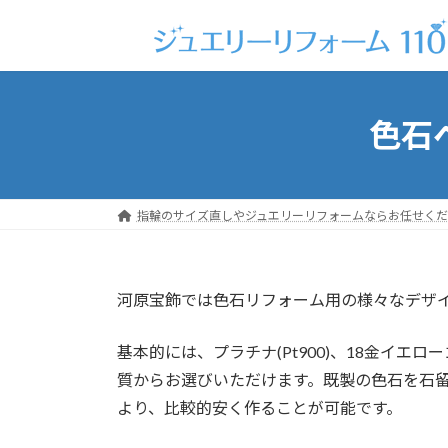
コ
ナ
ン
ビ
テ
ゲ
ン
ー
ツ
シ
色石
へ
ョ
ス
ン
キ
に
ッ
移
指輪のサイズ直しやジュエリーリフォームならお任せくだ
プ
動
河原宝飾では色石リフォーム用の様々なデザ
基本的には、プラチナ(Pt900)、18金イエロー
質からお選びいただけます。既製の色石を石
より、比較的安く作ることが可能です。