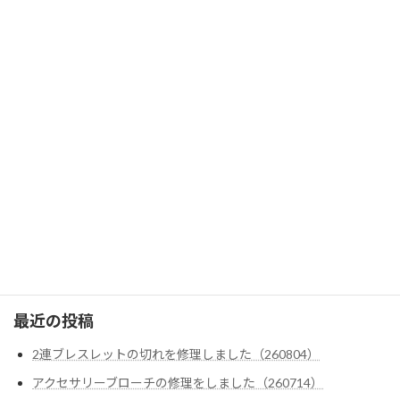
グッチ
シャネル
ブルガリ
ティファニー
ヴァン・クリーフ＆アーペル
テンダーロイン
ダイヤ・色石カスタム
クロムハーツ
ゴローズ
最近の投稿
2連ブレスレットの切れを修理しました（260804）
アクセサリーブローチの修理をしました（260714）