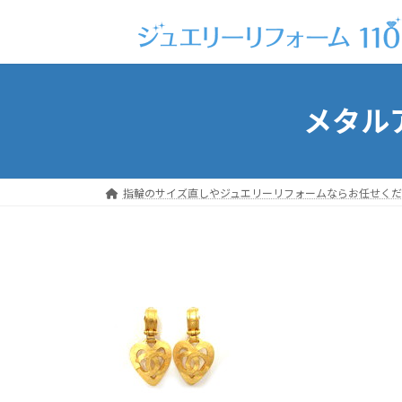
コ
ナ
ン
ビ
テ
ゲ
ン
ー
ツ
シ
メタル
へ
ョ
ス
ン
キ
に
ッ
移
指輪のサイズ直しやジュエリーリフォームならお任せくだ
プ
動